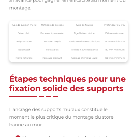
à l’avance pour gagner en efficacité au moment du
montage.
Type de support mural
Méthode de perçage
Type de fixation
Profondeur du trou
Béton plein
Perceuse à percussion
Tige filetée + résine
100 mm minimum
Brique creuse
Rotation simple
Tamis + scellement chimique
130 mm minimum
Bois massif
Foret à bois
Tirefond haute résistance
80 mm minimum
Pierre naturelle
Perceuse diamant
Ancrage chimique lourd
150 mm minimum
Étapes techniques pour une
fixation solide des supports
L’ancrage des supports muraux constitue le
moment le plus critique du montage du store
banne au mur.