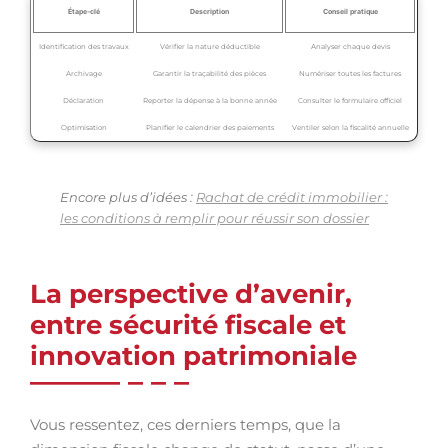
Étape-clé
Description
Conseil pratique
Identification des travaux
Vérifier la nature déductible
Analyser chaque devis
Archivage
Garantir la traçabilité des pièces
Numériser toutes les factures
Déclaration
Reporter la dépense à la bonne année
Consulter le formulaire officiel
Optimisation
Planifier le calendrier des paiements
Ventiler selon la fiscalité annuelle
Encore plus d’idées :
Rachat de crédit immobilier :
les conditions à remplir pour réussir son dossier
La perspective d’avenir,
entre sécurité fiscale et
innovation patrimoniale
Vous ressentez, ces derniers temps, que la