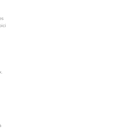
es
ici
x.
à