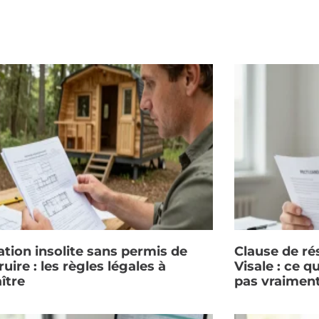
ation insolite sans permis de
Clause de rés
uire : les règles légales à
Visale : ce q
ître
pas vraimen