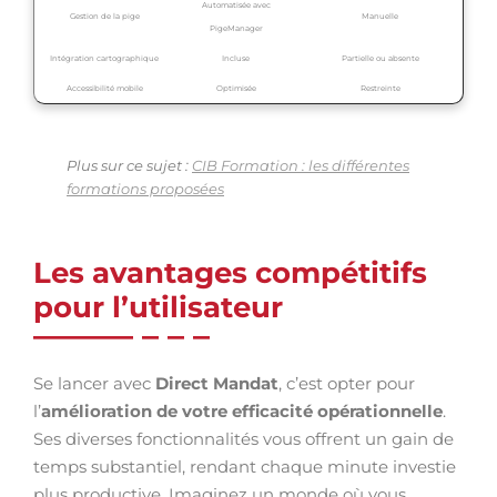
Automatisée avec
Gestion de la pige
Manuelle
PigeManager
Intégration cartographique
Incluse
Partielle ou absente
Accessibilité mobile
Optimisée
Restreinte
Plus sur ce sujet :
CIB Formation : les différentes
formations proposées
Les avantages compétitifs
pour l’utilisateur
Se lancer avec
Direct Mandat
, c’est opter pour
l’
amélioration de votre efficacité opérationnelle
.
Ses diverses fonctionnalités vous offrent un gain de
temps substantiel, rendant chaque minute investie
plus productive. Imaginez un monde où vous