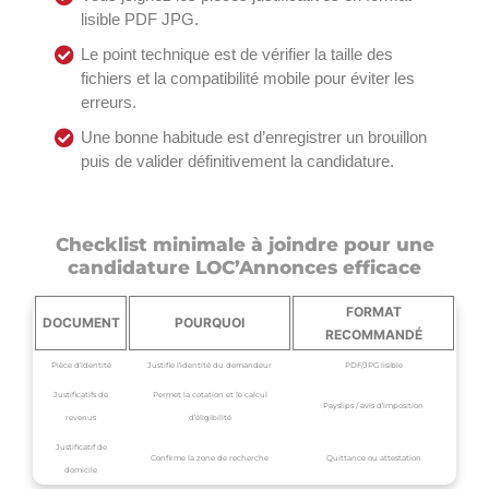
lisible PDF JPG.
Le point technique est de vérifier la taille des
fichiers et la compatibilité mobile pour éviter les
erreurs.
Une bonne habitude est d’enregistrer un brouillon
puis de valider définitivement la candidature.
Checklist minimale à joindre pour une
candidature LOC’Annonces efficace
FORMAT
DOCUMENT
POURQUOI
RECOMMANDÉ
Pièce d’identité
Justifie l’identité du demandeur
PDF/JPG lisible
Justificatifs de
Permet la cotation et le calcul
Payslips / avis d’imposition
revenus
d’éligibilité
Justificatif de
Confirme la zone de recherche
Quittance ou attestation
domicile