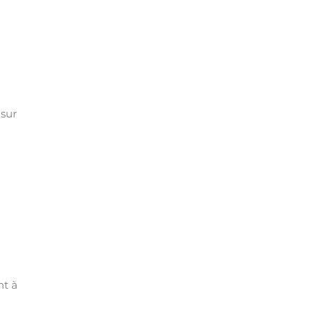
 sur
nt à