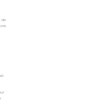
t de
 vos
et.
our
u