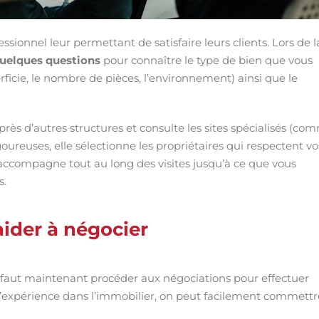
essionnel leur permettant de satisfaire leurs clients. Lors de l
quelques questions
pour connaître le type de bien que vous
perficie, le nombre de pièces, l’environnement) ainsi que le
près d’autres structures et consulte les sites spécialisés (co
oureuses, elle sélectionne les propriétaires qui respectent vo
us accompagne tout au long des visites jusqu’à ce que vous
s.
ider à négocier
il faut maintenant procéder aux négociations pour effectuer
 d’expérience dans l’immobilier, on peut facilement commettr