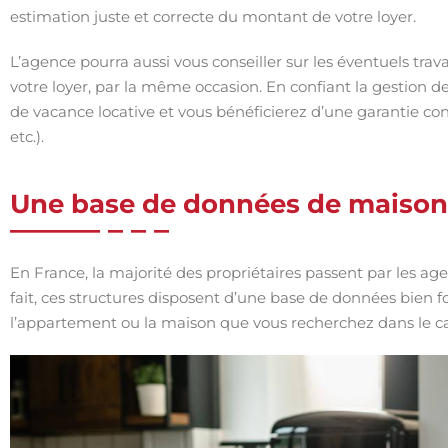
estimation juste et correcte du montant de votre loyer.
L’agence pourra aussi vous conseiller sur les éventuels tra
votre loyer, par la même occasion. En confiant la gestion 
de vacance locative et vous bénéficierez d’une garantie cont
etc.).
Une base de données de maison
En France, la majorité des propriétaires passent par les a
fait, ces structures disposent d’une base de données bien fo
l’appartement ou la maison que vous recherchez dans le ca