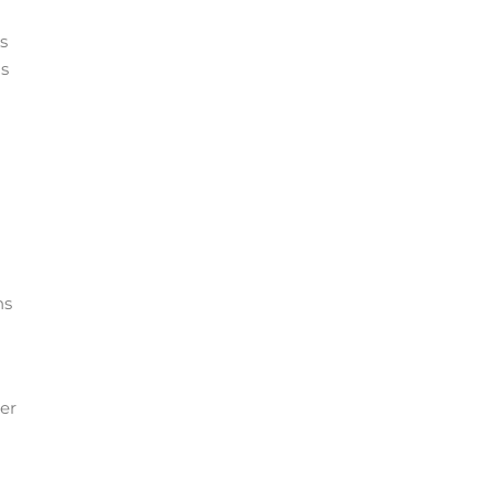
s
us
ns
ner