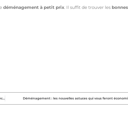
le
déménagement à petit prix
. Il suffit de trouver les
bonnes
Des conseils pour réussir dans l’immobilier que vous n’apprendrez pas à l’école
Déménagement : les nouvelles astuces qui vous feront économi