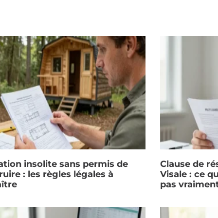
ation insolite sans permis de
Clause de rés
uire : les règles légales à
Visale : ce q
ître
pas vraimen