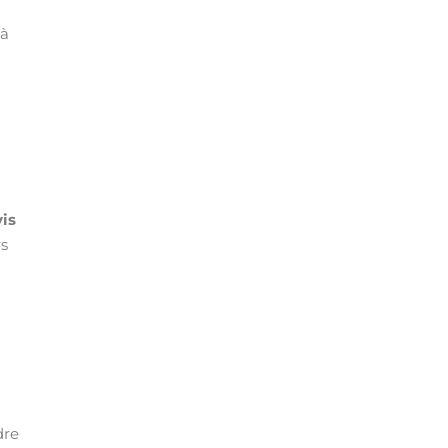
 à
is
rs
dre