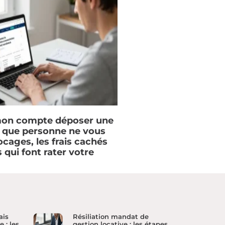
on compte déposer une
e que personne ne vous
locages, les frais cachés
s qui font rater votre
ais
Résiliation mandat de
 : les
gestion locative : les étapes