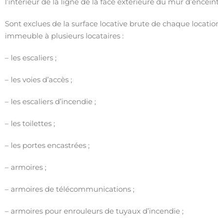
l’intérieur de la ligne de la face extérieure du mur d’enceint
Sont exclues de la surface locative brute de chaque location 
immeuble à plusieurs locataires :
– les escaliers ;
– les voies d’accès ;
– les escaliers d’incendie ;
– les toilettes ;
– les portes encastrées ;
– armoires ;
– armoires de télécommunications ;
– armoires pour enrouleurs de tuyaux d’incendie ;