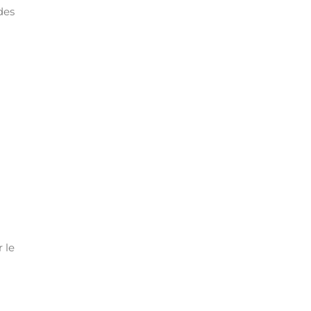
des
 le