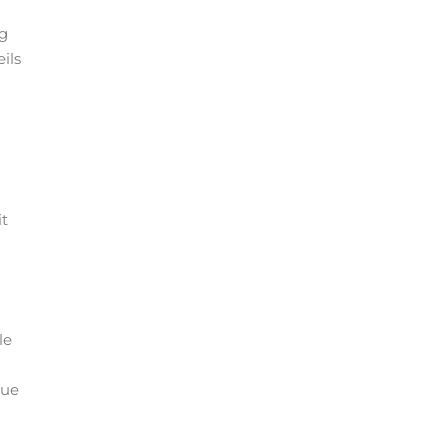
ng
ils
it
le
que