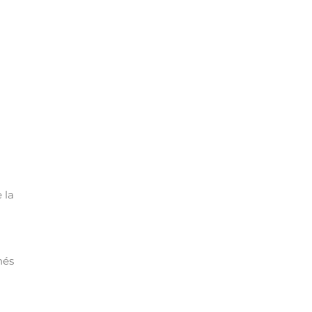
 la
hés