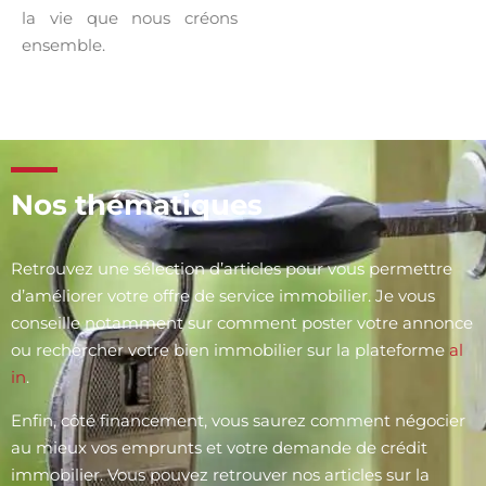
la vie que nous créons
ensemble.
Nos thématiques
Retrouvez une sélection d’articles pour vous permettre
d’améliorer votre offre de service immobilier. Je vous
conseille notamment sur comment poster votre annonce
ou rechercher votre bien immobilier sur la plateforme
al
in
.
Enfin, côté financement, vous saurez comment négocier
au mieux vos emprunts et votre demande de crédit
immobilier. Vous pouvez retrouver nos articles sur la