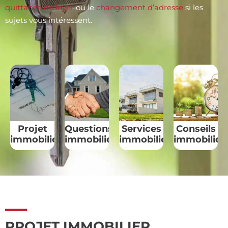
quittance de loyer
ou le
changement d’adresse
si les
sujets vous intéressent.
Projet
Questions
Services
Conseils
immobilier
immobilieres
immobilier
immobilier
PROJET IMMOBILIER