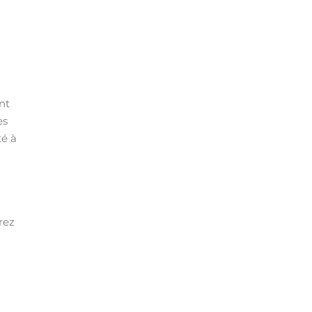
nt
es
té à
rez