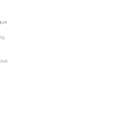
 que
ts.
vous