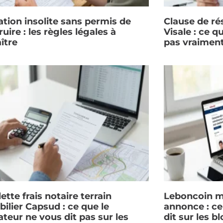
ation insolite sans permis de
Clause de rés
uire : les règles légales à
Visale : ce q
ître
pas vraimen
ette frais notaire terrain
Leboncoin m
ilier Capsud : ce que le
annonce : c
ateur ne vous dit pas sur les
dit sur les b