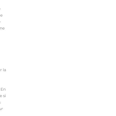
e
ue
e
une
r la
 En
e si
s
ur