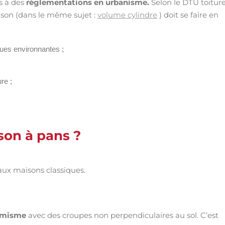
is à des
réglementations en urbanisme.
Selon le DTU toitur
aison (dans le même sujet :
volume cylindre
) doit se faire en
ques environnantes ;
re ;
ison à pans ?
aux maisons classiques.
amisme
avec des croupes non perpendiculaires au sol. C’est