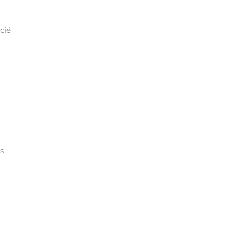
cié
s