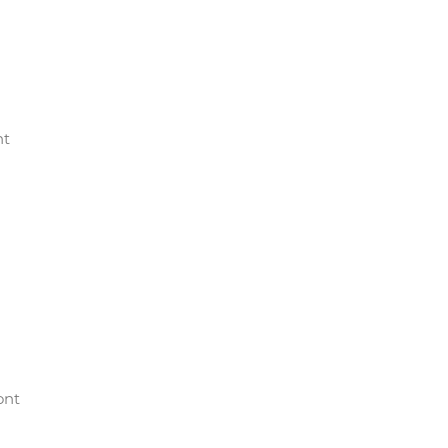
nt
ont