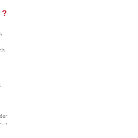
 ?
e
 de
s
réer
pour