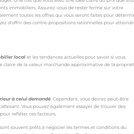
budget. Une fois que vous avez une idée claire du prix que vou
ents immobiliers. Assurez-vous de rester ferme sur votre
alement toutes les offres qui vous seront faites pour détermi
ayez d’offrir des contre-propositions rationnelles pour atteindr
ilier local
et les tendances actuelles pour savoir si vous
e claire de la valeur marchande approximative de la propriét
férieur à celui demandé
. Cependant, vous devrez peut-être
atisfaisant. Vous pouvez également essayer de trouver des
our refléter ces facteurs.
s sont souvent prêts à négocier les termes et conditions du