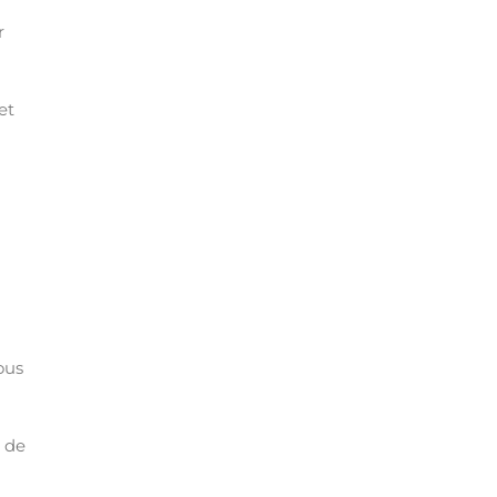
r
et
ous
s de