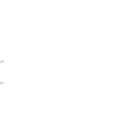
ur
un