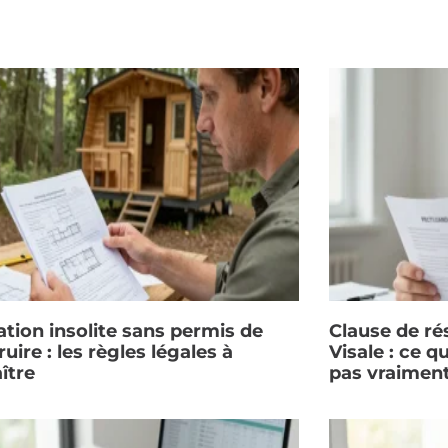
ation insolite sans permis de
Clause de rés
uire : les règles légales à
Visale : ce q
ître
pas vraimen