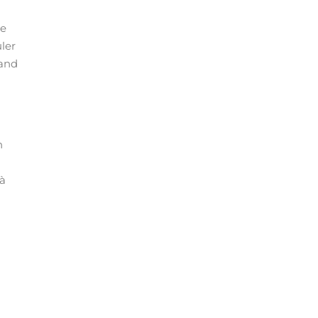
ce
ler
rand
n
 à